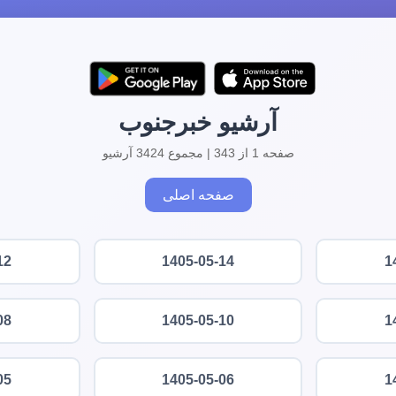
آرشیو خبرجنوب
صفحه 1 از 343 | مجموع 3424 آرشیو
صفحه اصلی
12
1405-05-14
1
08
1405-05-10
1
05
1405-05-06
1