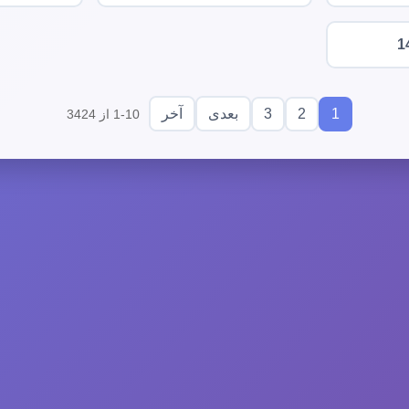
1
3
2
1
بعدی
آخر
1-10 از 3424