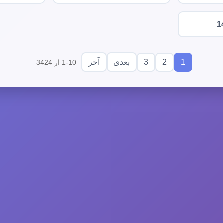
1
3
2
1
بعدی
آخر
1-10 از 3424