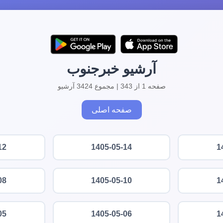
آرشیو خبرجنوب
صفحه 1 از 343 | مجموع 3424 آرشیو
صفحه اصلی
12
1405-05-14
1
08
1405-05-10
1
05
1405-05-06
1