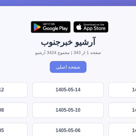
آرشیو خبرجنوب
صفحه 1 از 343 | مجموع 3424 آرشیو
صفحه اصلی
12
1405-05-14
1
08
1405-05-10
1
05
1405-05-06
1