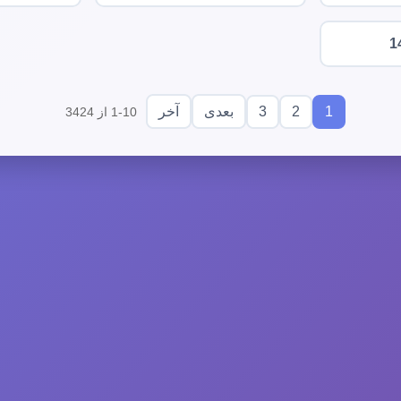
1
3
2
1
بعدی
آخر
1-10 از 3424