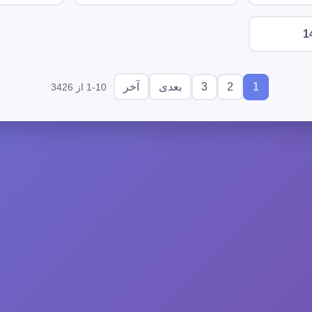
1
3
2
1
بعدی
آخر
1-10 از 3426