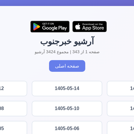
آرشیو خبرجنوب
صفحه 1 از 343 | مجموع 3424 آرشیو
صفحه اصلی
12
1405-05-14
1
08
1405-05-10
1
05
1405-05-06
1