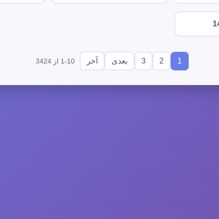
1
3
2
1
بعدی
آخر
1-10 از 3424