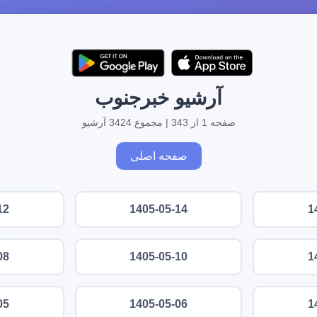
آرشیو خبرجنوب
صفحه 1 از 343 | مجموع 3424 آرشیو
صفحه اصلی
12
1405-05-14
1
08
1405-05-10
1
05
1405-05-06
1