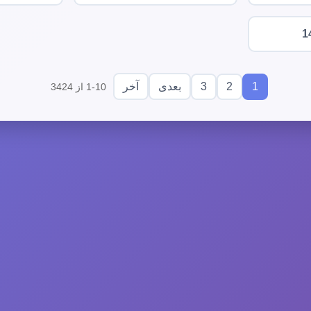
1
3
2
1
بعدی
آخر
1-10 از 3424