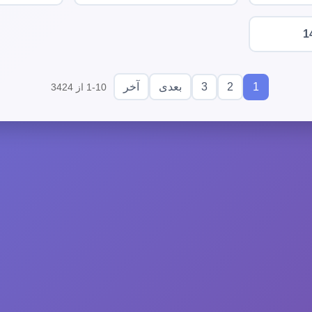
1
3
2
1
بعدی
آخر
1-10 از 3424