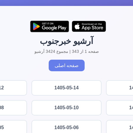
آرشیو خبرجنوب
صفحه 1 از 343 | مجموع 3424 آرشیو
صفحه اصلی
12
1405-05-14
1
08
1405-05-10
1
05
1405-05-06
1