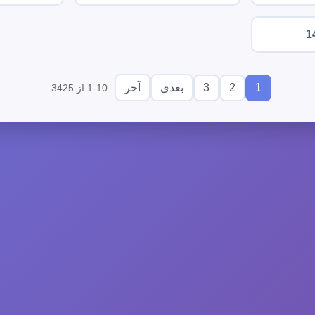
1
3
2
1
بعدی
آخر
1-10 از 3425