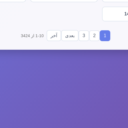
1
3
2
1
بعدی
آخر
1-10 از 3424