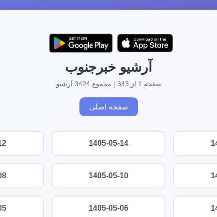
آرشیو خبرجنوب
صفحه 1 از 343 | مجموع 3424 آرشیو
صفحه اصلی
12
1405-05-14
1
08
1405-05-10
1
05
1405-05-06
1