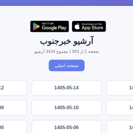
آرشیو خبرجنوب
صفحه 1 از 343 | مجموع 3424 آرشیو
صفحه اصلی
12
1405-05-14
1
08
1405-05-10
1
05
1405-05-06
1