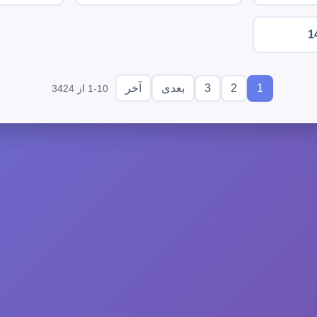
1
3
2
1
بعدی
آخر
1-10 از 3424