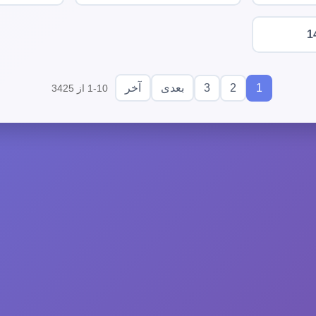
1
3
2
1
بعدی
آخر
1-10 از 3425