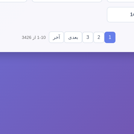
1
3
2
1
بعدی
آخر
1-10 از 3426