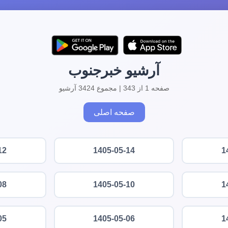
آرشیو خبرجنوب
صفحه 1 از 343 | مجموع 3424 آرشیو
صفحه اصلی
12
1405-05-14
1
08
1405-05-10
1
05
1405-05-06
1