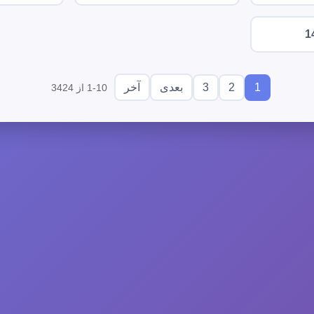
1
3
2
1
بعدی
آخر
1-10 از 3424