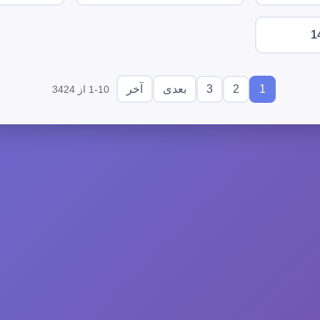
1
3
2
1
بعدی
آخر
1-10 از 3424