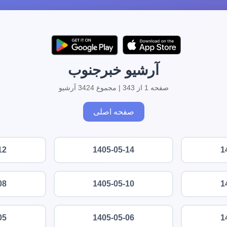
آرشیو خبرجنوب
صفحه 1 از 343 | مجموع 3424 آرشیو
صفحه اصلی
12
1405-05-14
1
08
1405-05-10
1
05
1405-05-06
1