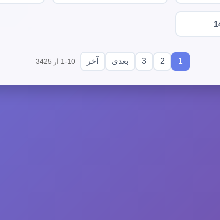
1
3
2
1
بعدی
آخر
1-10 از 3425