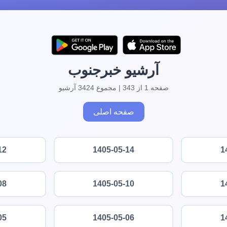
آرشیو خبرجنوب
صفحه 1 از 343 | مجموع 3424 آرشیو
صفحه اصلی
12
1405-05-14
1
08
1405-05-10
1
05
1405-05-06
1