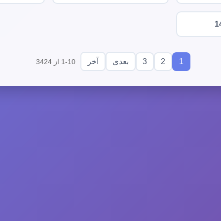
1
3
2
1
بعدی
آخر
1-10 از 3424