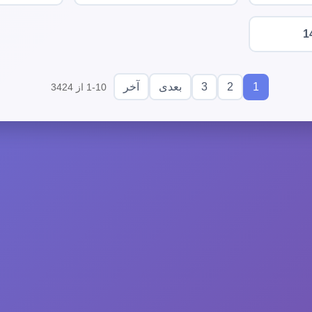
1
3
2
1
بعدی
آخر
1-10 از 3424