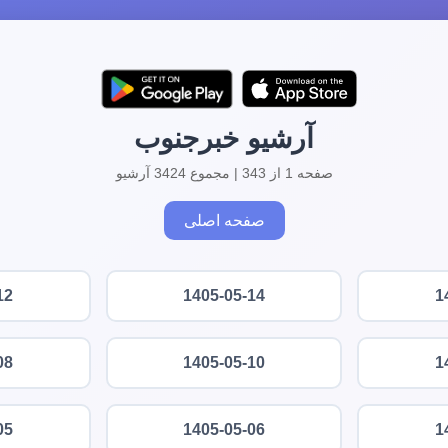
آرشیو خبرجنوب
صفحه 1 از 343 | مجموع 3424 آرشیو
صفحه اصلی
12
1405-05-14
1
08
1405-05-10
1
05
1405-05-06
1