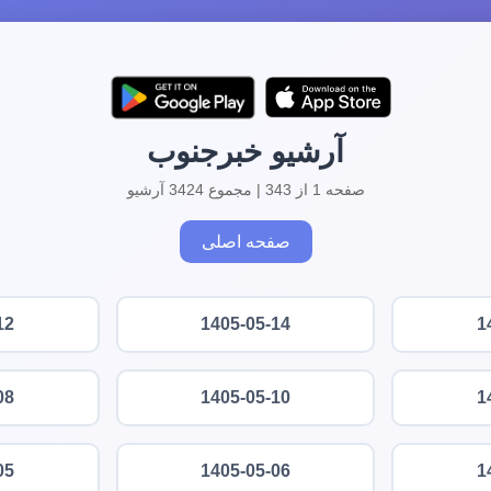
آرشیو خبرجنوب
صفحه 1 از 343 | مجموع 3424 آرشیو
صفحه اصلی
12
1405-05-14
1
08
1405-05-10
1
05
1405-05-06
1