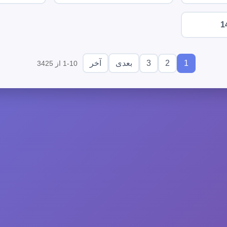
1
3
2
1
بعدی
آخر
1-10 از 3425