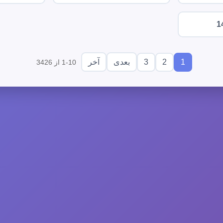
1
3
2
1
بعدی
آخر
1-10 از 3426