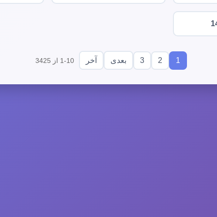
1
3
2
1
بعدی
آخر
1-10 از 3425