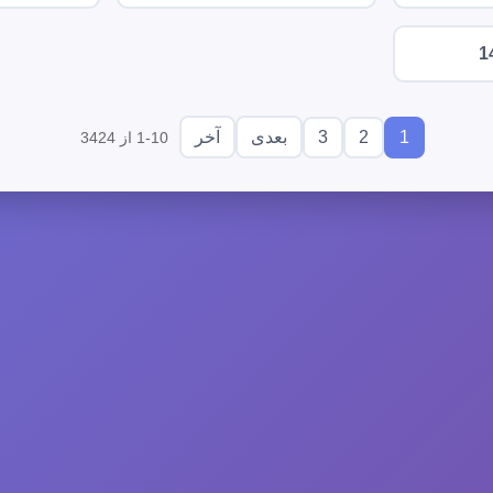
1
3
2
1
بعدی
آخر
1-10 از 3424