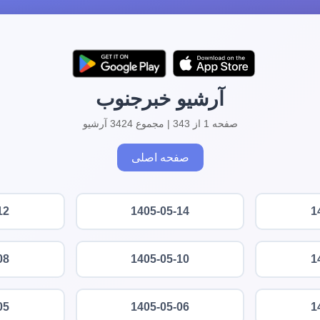
آرشیو خبرجنوب
صفحه 1 از 343 | مجموع 3424 آرشیو
صفحه اصلی
12
1405-05-14
1
08
1405-05-10
1
05
1405-05-06
1