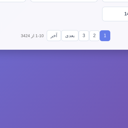
1
3
2
1
بعدی
آخر
1-10 از 3424