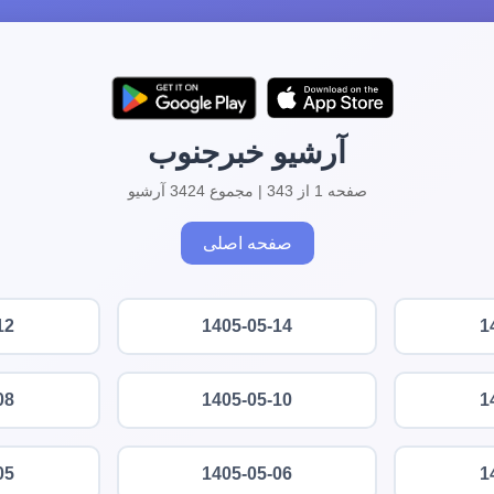
آرشیو خبرجنوب
صفحه 1 از 343 | مجموع 3424 آرشیو
صفحه اصلی
12
1405-05-14
1
08
1405-05-10
1
05
1405-05-06
1