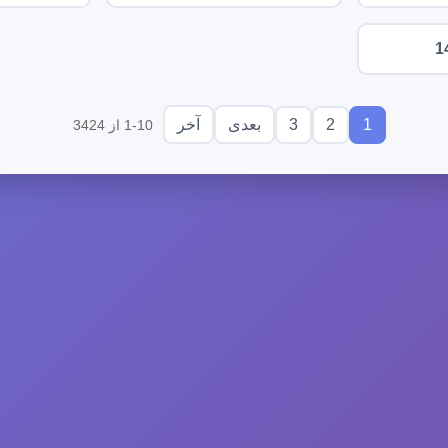
1
3
2
1
بعدی
آخر
1-10 از 3424