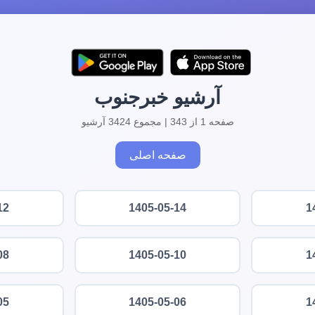
آرشیو خبرجنوب
صفحه 1 از 343 | مجموع 3424 آرشیو
صفحه اصلی
12
1405-05-14
1
08
1405-05-10
1
05
1405-05-06
1