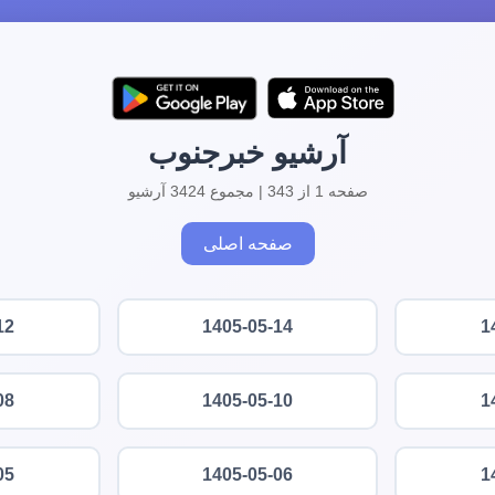
آرشیو خبرجنوب
صفحه 1 از 343 | مجموع 3424 آرشیو
صفحه اصلی
12
1405-05-14
1
08
1405-05-10
1
05
1405-05-06
1