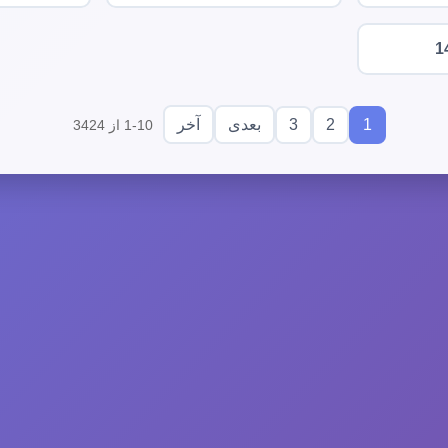
1
3
2
1
بعدی
آخر
1-10 از 3424