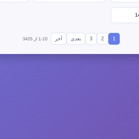
1
3
2
1
بعدی
آخر
1-10 از 3425