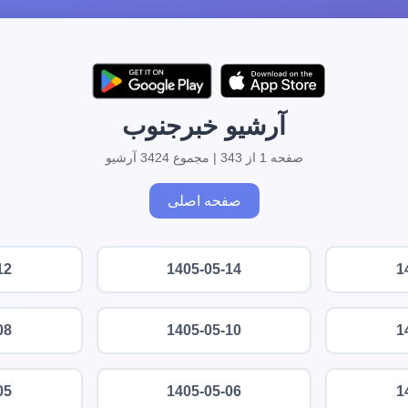
آرشیو خبرجنوب
صفحه 1 از 343 | مجموع 3424 آرشیو
صفحه اصلی
12
1405-05-14
1
08
1405-05-10
1
05
1405-05-06
1