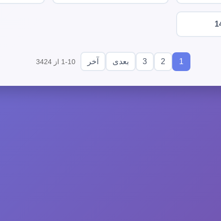
1
3
2
1
بعدی
آخر
1-10 از 3424