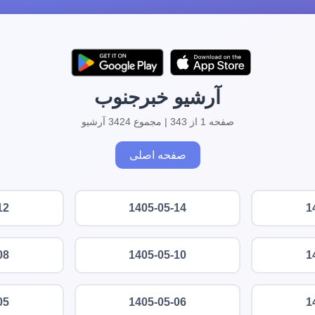
آرشیو خبرجنوب
صفحه 1 از 343 | مجموع 3424 آرشیو
صفحه اصلی
12
1405-05-14
1
08
1405-05-10
1
05
1405-05-06
1