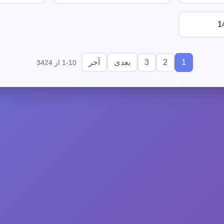
1
3
2
1
بعدی
آخر
1-10 از 3424