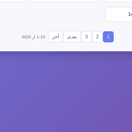
1
3
2
1
بعدی
آخر
1-10 از 3426