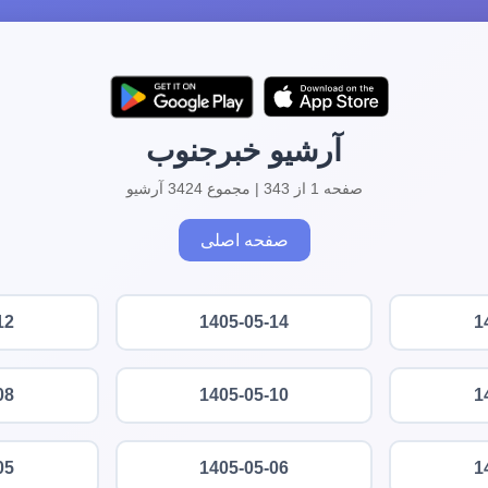
آرشیو خبرجنوب
صفحه 1 از 343 | مجموع 3424 آرشیو
صفحه اصلی
12
1405-05-14
1
08
1405-05-10
1
05
1405-05-06
1