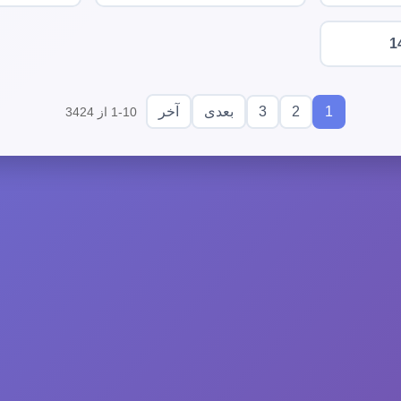
1
3
2
1
بعدی
آخر
1-10 از 3424