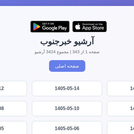
آرشیو خبرجنوب
صفحه 1 از 343 | مجموع 3424 آرشیو
صفحه اصلی
12
1405-05-14
1
08
1405-05-10
1
05
1405-05-06
1