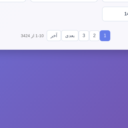
1
3
2
1
بعدی
آخر
1-10 از 3424