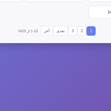
1
3
2
1
بعدی
آخر
1-10 از 3425