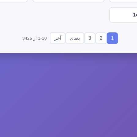
1
3
2
1
بعدی
آخر
1-10 از 3426