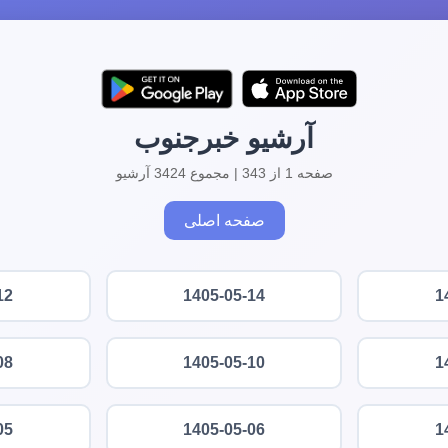
آرشیو خبرجنوب
صفحه 1 از 343 | مجموع 3424 آرشیو
صفحه اصلی
12
1405-05-14
1
08
1405-05-10
1
05
1405-05-06
1