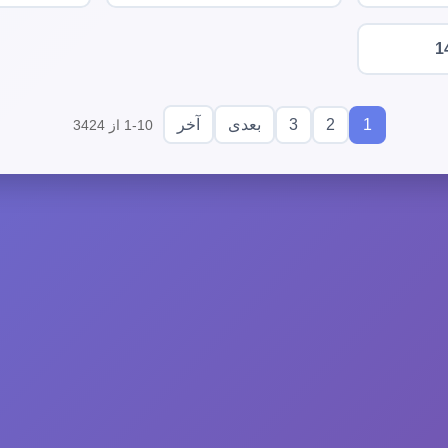
1
3
2
1
بعدی
آخر
1-10 از 3424