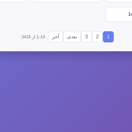
1
3
2
1
بعدی
آخر
1-10 از 3425