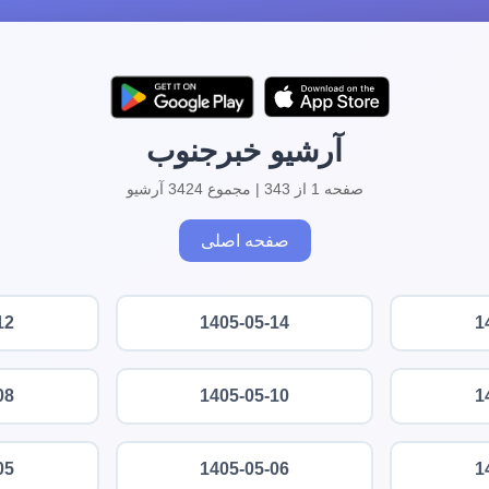
آرشیو خبرجنوب
صفحه 1 از 343 | مجموع 3424 آرشیو
صفحه اصلی
12
1405-05-14
1
08
1405-05-10
1
05
1405-05-06
1