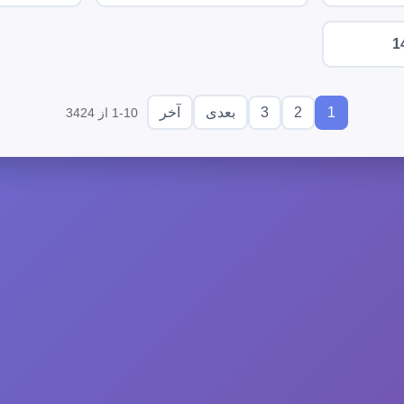
1
3
2
1
بعدی
آخر
1-10 از 3424