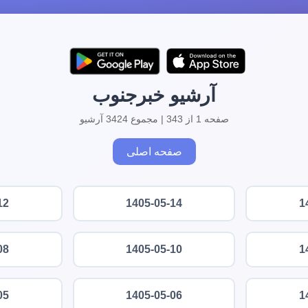
آرشیو خبرجنوب
صفحه 1 از 343 | مجموع 3424 آرشیو
صفحه اصلی
12
1405-05-14
1
08
1405-05-10
1
05
1405-05-06
1