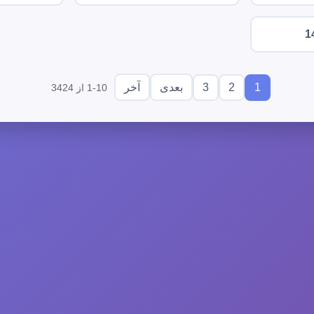
1
3
2
1
بعدی
آخر
1-10 از 3424