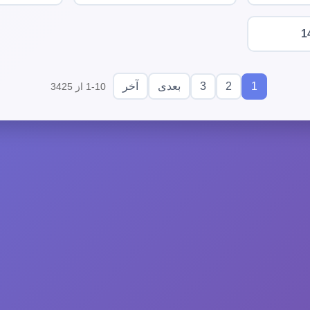
1
3
2
1
بعدی
آخر
1-10 از 3425