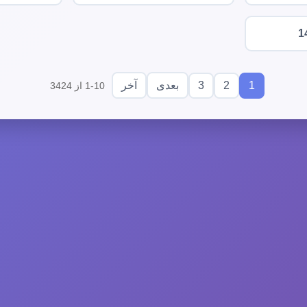
1
3
2
1
بعدی
آخر
1-10 از 3424