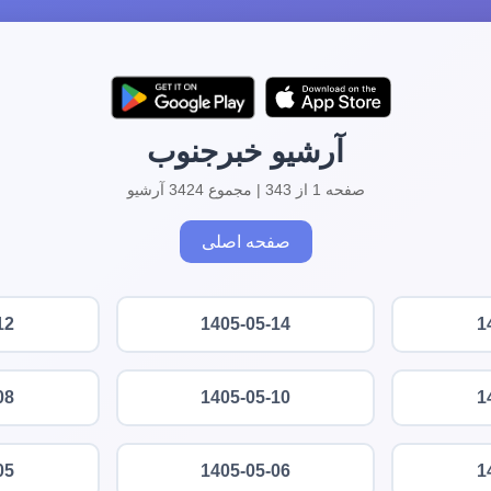
آرشیو خبرجنوب
صفحه 1 از 343 | مجموع 3424 آرشیو
صفحه اصلی
12
1405-05-14
1
08
1405-05-10
1
05
1405-05-06
1