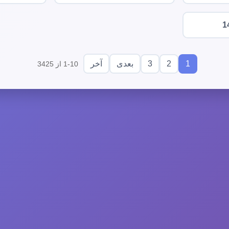
1
3
2
1
بعدی
آخر
1-10 از 3425