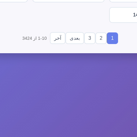
1
3
2
1
بعدی
آخر
1-10 از 3424