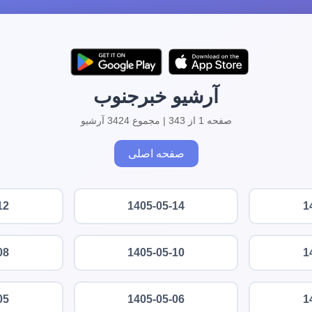
آرشیو خبرجنوب
صفحه 1 از 343 | مجموع 3424 آرشیو
صفحه اصلی
12
1405-05-14
1
08
1405-05-10
1
05
1405-05-06
1