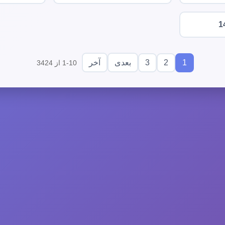
1
3
2
1
بعدی
آخر
1-10 از 3424