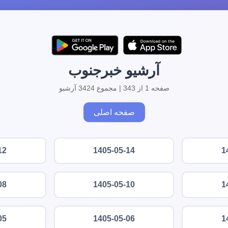
آرشیو خبرجنوب
صفحه 1 از 343 | مجموع 3424 آرشیو
صفحه اصلی
12
1405-05-14
1
08
1405-05-10
1
05
1405-05-06
1