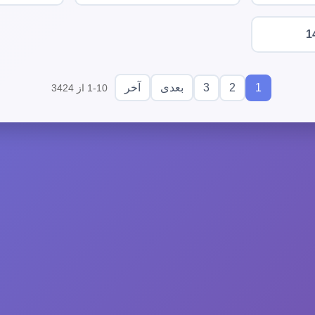
1
3
2
1
بعدی
آخر
1-10 از 3424