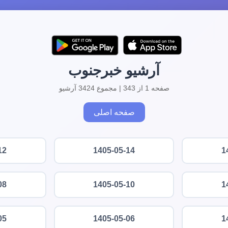
آرشیو خبرجنوب
صفحه 1 از 343 | مجموع 3424 آرشیو
صفحه اصلی
12
1405-05-14
1
08
1405-05-10
1
05
1405-05-06
1