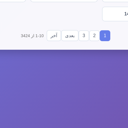
1
3
2
1
بعدی
آخر
1-10 از 3424