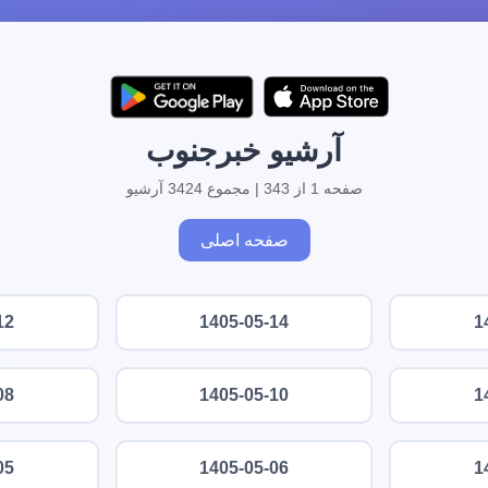
آرشیو خبرجنوب
صفحه 1 از 343 | مجموع 3424 آرشیو
صفحه اصلی
12
1405-05-14
1
08
1405-05-10
1
05
1405-05-06
1