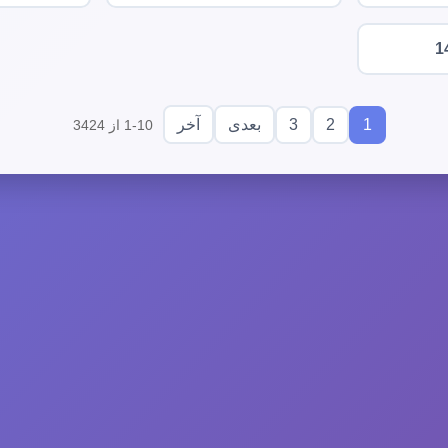
1
3
2
1
بعدی
آخر
1-10 از 3424