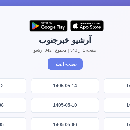
آرشیو خبرجنوب
صفحه 1 از 343 | مجموع 3424 آرشیو
صفحه اصلی
12
1405-05-14
1
08
1405-05-10
1
05
1405-05-06
1