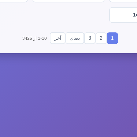
1
3
2
1
بعدی
آخر
1-10 از 3425