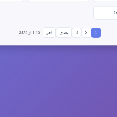
1
3
2
1
بعدی
آخر
1-10 از 3424