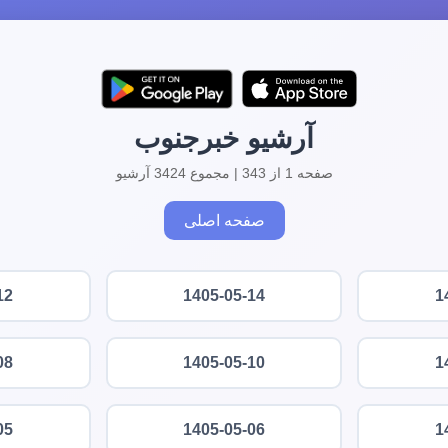
آرشیو خبرجنوب
صفحه 1 از 343 | مجموع 3424 آرشیو
صفحه اصلی
12
1405-05-14
1
08
1405-05-10
1
05
1405-05-06
1