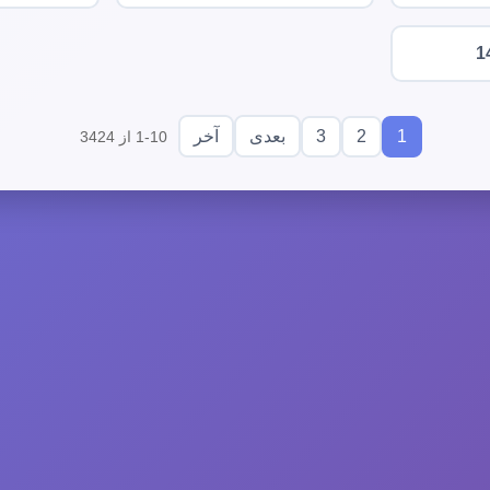
1
3
2
1
بعدی
آخر
1-10 از 3424