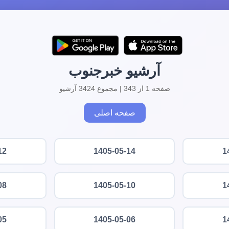
آرشیو خبرجنوب
صفحه 1 از 343 | مجموع 3424 آرشیو
صفحه اصلی
12
1405-05-14
1
08
1405-05-10
1
05
1405-05-06
1