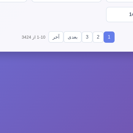
1
3
2
1
بعدی
آخر
1-10 از 3424