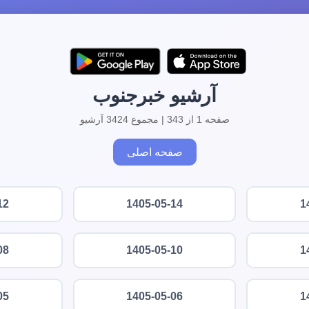
آرشیو خبرجنوب
صفحه 1 از 343 | مجموع 3424 آرشیو
صفحه اصلی
12
1405-05-14
1
08
1405-05-10
1
05
1405-05-06
1