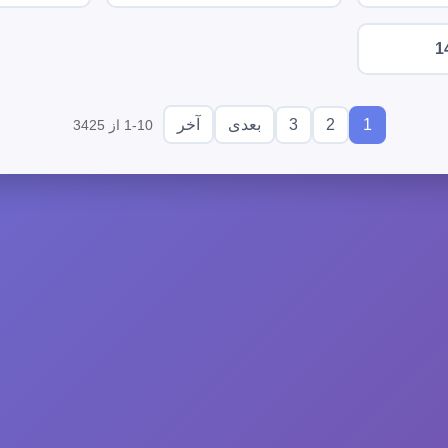
1
3
2
1
بعدی
آخر
1-10 از 3425